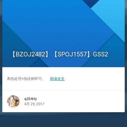
【BZOJ2482】【SPOJ1557】GSS2
离线处理+线段树即可。
阅读全文
q234rty
4月 29, 2017