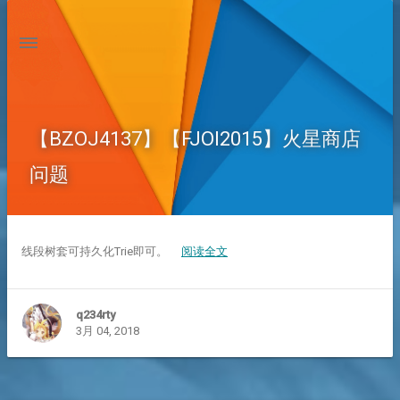
【BZOJ4137】【FJOI2015】火星商店
问题
线段树套可持久化Trie即可。
阅读全文
q234rty
3月 04, 2018