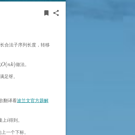
BOOKMARK
SHARE
bookmark
share
最长合法子序列长度，转移
或
做法。
不满足呀。
歌翻译看
波兰文官方题解
接上
得到。
的上一个下标。