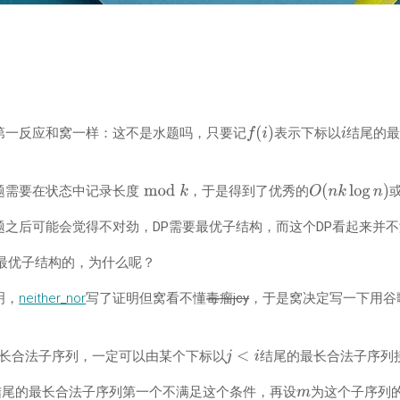
第一反应和窝一样：这不是水题吗，只要记
表示下标以
结尾的
。
题需要在状态中记录长度
，于是得到了优秀的
题之后可能会觉得不对劲，DP需要最优子结构，而这个DP看起来并
足最优子结构的，为什么呢？
明，
neither_nor
写了证明但窝看不懂
毒瘤jcy
，于是窝决定写一下用谷
长合法子序列，一定可以由某个下标以
结尾的最长合法子序列
结尾的最长合法子序列第一个不满足这个条件，再设
为这个子序列