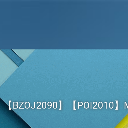
【BZOJ2090】【POI2010】Mon