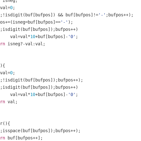
 isneg
;
val
=
0
;
;!
isdigit
(
buf
[
bufpos
])
&&
 buf
[
bufpos
]!=
'-'
;
bufpos
++);
pos
+=(
isneg
=
buf
[
bufpos
]==
'-'
);
;
isdigit
(
buf
[
bufpos
]);
bufpos
++)
		val
=
val
*
10
+
buf
[
bufpos
]-
'0'
;
rn
 isneg
?-
val
:
val
;
){
val
=
0
;
;!
isdigit
(
buf
[
bufpos
]);
bufpos
++);
;
isdigit
(
buf
[
bufpos
]);
bufpos
++)
		val
=
val
*
10
+
buf
[
bufpos
]-
'0'
;
rn
 val
;
r
(){
;
isspace
(
buf
[
bufpos
]);
bufpos
++);
rn
 buf
[
bufpos
++];