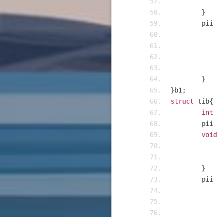
}
	pii
}
}
b1
;
struct
 tib
{
int
 
	pii
void
}
	pii