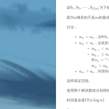
设
为下
因为
继承的不是
的最
讨论：
，这时
，这就是
即
，同理得
这样就证完啦。
使用两个树状数组分别维
时间复杂度