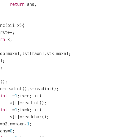
return
 ans
;
nc
(
pii x
){
rst
++;
rn
 x
;
dp
[
maxn
],
lst
[
maxn
],
stk
[
maxn
];
];
;
();
n
=
readint
(),
k
=
readint
();
int
 i
=
1
;
i
<=
n
;
i
++)
		a
[
i
]=
readint
();
int
 i
=
1
;
i
<=
k
;
i
++)
		s
[
i
]=
readchar
();
=
b2
.
n
=
maxn
-
1
;
ans
=
0
;