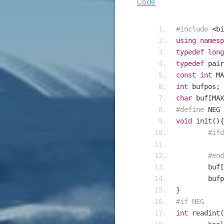
Code
#include
<
bi
using
namesp
typedef
long
typedef
 pair
const
int
 MA
int
 bufpos
;
char
 buf
[
MAX
#define
 NEG 
void
 init
(){
#ifd
#end
	buf
[
	buf
}
#if NEG
int
 readint
(