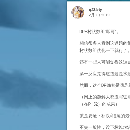
q234rty
2月 10, 2019
DP+树状数组"即可"。
相信很多人看到这道题的
树状数组优化一下就行了
还有一些人可能觉得这道
第一反应觉得这道题是水
然而，这个DP确实是满
（网上的题解大都没写证
（在P152）的成果）
就是要证下标以
结尾的最
不失一般性，设下标以