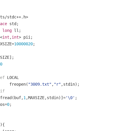
ts
/
stdc
++.
h
>
ace
 std
;
long
 ll
;
<
int
,
int
>
 pii
;
XSIZE
=
10000020
;
SIZE
];
0
ef
 LOCAL
		freopen
(
"3009.txt"
,
"r"
,
stdin
);
if
fread
(
buf
,
1
,
MAXSIZE
,
stdin
)]=
'\0'
;
pos
=
0
;
){