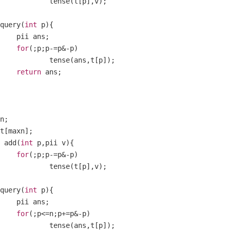
			tense
(
t
[
p
],
v
);
 query
(
int
 p
){
		pii ans
;
for
(;
p
;
p
-=
p
&-
p
)
			tense
(
ans
,
t
[
p
]);
return
 ans
;
n
;
 t
[
maxn
];
 add
(
int
 p
,
pii v
){
for
(;
p
;
p
-=
p
&-
p
)
			tense
(
t
[
p
],
v
);
 query
(
int
 p
){
		pii ans
;
for
(;
p
<=
n
;
p
+=
p
&-
p
)
			tense
(
ans
,
t
[
p
]);