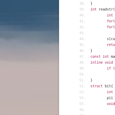
}
int
 readstr
(
int
 
for
(
for
(
	s
[
cu
retu
}
const
int
 ma
inline
void
 
if
(
}
struct
 bit
{
int
 
	pii
void