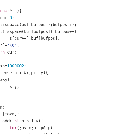
char
*
 s
){
cur
=
0
;
;
isspace
(
buf
[
bufpos
]);
bufpos
++);
;!
isspace
(
buf
[
bufpos
]);
bufpos
++)
		s
[
cur
++]=
buf
[
bufpos
];
r
]=
'\0'
;
rn
 cur
;
xn
=
1000002
;
tense
(
pii 
&
x
,
pii y
){
x
<
y
)
		x
=
y
;
n
;
 t
[
maxn
];
 add
(
int
 p
,
pii v
){
for
(;
p
<=
n
;
p
+=
p
&-
p
)