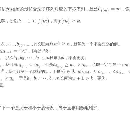
标以
结尾的最长合法子序列对应的下标序列，显然
，设
优解，所以
，即
。
长度为
，显然为一个不会更劣的解。
说
，继续讨论：
，那么
长度为
，不会更劣。
，我们有
，但是
，也即一定存在一个
，我们取第一个这样的
，于是
，又
，于是
长度为
，更优。
证。
护下一个是大于和小于的情况，等于直接用数组维护。