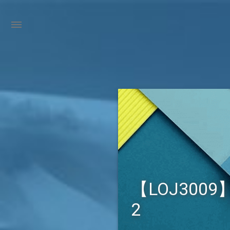
【LOJ3009】
2