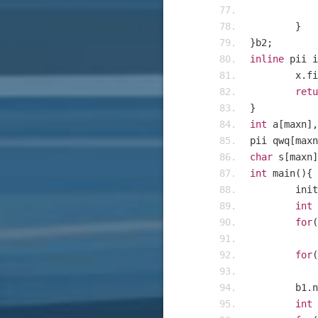
}
}
b2
;
inline
 pii i
	x
.
fi
retu
}
int
 a
[
maxn
],
pii qwq
[
maxn
char
 s
[
maxn
]
int
 main
(){
	init
int
 
for
(
for
(
	b1
.
n
int
 