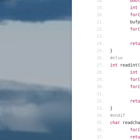
bool
int
 
for
(
	buf
for
(
retu
}
#else
int
 readint
(
int
 
for
(
for
(
retu
}
#endif
char
 readcha
for
(
retu