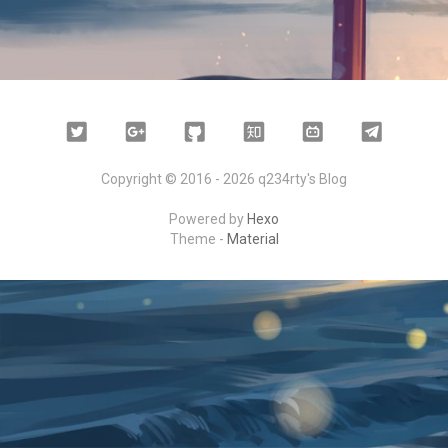
Twitter
Google
Github
Zhihu
Bilibili
Telegram
Plus
Copyright © 2016 -
2026 q234rty's Blog
Powered by
Hexo
Theme -
Material