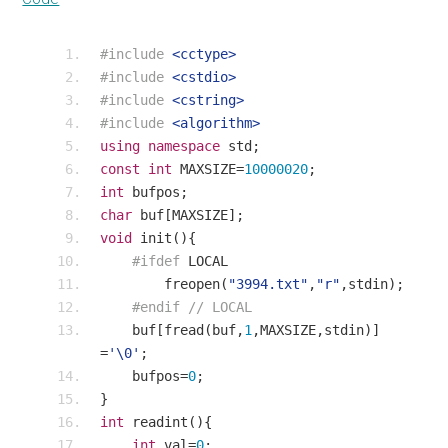
#include
<cctype>
#include
<cstdio>
#include
<cstring>
#include
<algorithm>
using
namespace
 std
;
const
int
 MAXSIZE
=
10000020
;
int
 bufpos
;
char
 buf
[
MAXSIZE
];
void
 init
(){
#ifdef
 LOCAL
        freopen
(
"3994.txt"
,
"r"
,
stdin
);
#endif
// LOCAL
    buf
[
fread
(
buf
,
1
,
MAXSIZE
,
stdin
)]
=
'\0'
;
    bufpos
=
0
;
}
int
 readint
(){
int
 val
=
0
;