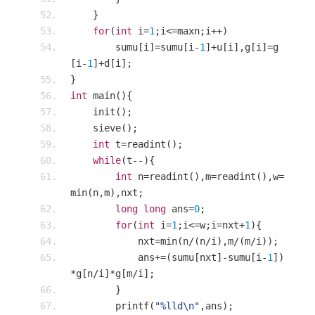
}
for
(
int
 i
=
1
;
i
<=
maxn
;
i
++)
        sumu
[
i
]=
sumu
[
i
-
1
]+
u
[
i
],
g
[
i
]=
g
[
i
-
1
]+
d
[
i
];
}
int
 main
(){
    init
();
    sieve
();
int
 t
=
readint
();
while
(
t
--){
int
 n
=
readint
(),
m
=
readint
(),
w
=
min
(
n
,
m
),
nxt
;
long
long
 ans
=
0
;
for
(
int
 i
=
1
;
i
<=
w
;
i
=
nxt
+
1
){
            nxt
=
min
(
n
/(
n
/
i
),
m
/(
m
/
i
));
            ans
+=(
sumu
[
nxt
]-
sumu
[
i
-
1
])
*
g
[
n
/
i
]*
g
[
m
/
i
];
}
        printf
(
"%lld\n"
,
ans
);