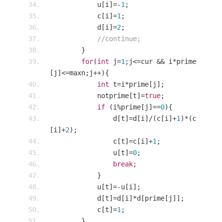
            u
[
i
]=-
1
;
            c
[
i
]=
1
;
            d
[
i
]=
2
;
//continue;
}
for
(
int
 j
=
1
;
j
<=
cur 
&&
 i
*
prime
[
j
]<=
maxn
;
j
++){
int
 t
=
i
*
prime
[
j
];
            notprime
[
t
]=
true
;
if
(
i
%
prime
[
j
]==
0
){
                d
[
t
]=
d
[
i
]/(
c
[
i
]+
1
)*(
c
[
i
]+
2
);
                c
[
t
]=
c
[
i
]+
1
;
                u
[
t
]=
0
;
break
;
}
            u
[
t
]=-
u
[
i
];
            d
[
t
]=
d
[
i
]*
d
[
prime
[
j
]];
            c
[
t
]=
1
;
}