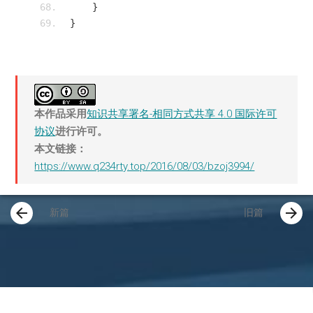
}
}
本作品采用
知识共享署名-相同方式共享 4.0 国际许可
协议
进行许可。
本文链接：
https://www.q234rty.top/2016/08/03/bzoj3994/
arrow_back
arrow_forward
新篇
旧篇