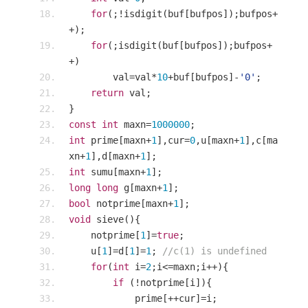
for
(;!
isdigit
(
buf
[
bufpos
]);
bufpos
+
+);
for
(;
isdigit
(
buf
[
bufpos
]);
bufpos
+
+)
        val
=
val
*
10
+
buf
[
bufpos
]-
'0'
;
return
 val
;
}
const
int
 maxn
=
1000000
;
int
 prime
[
maxn
+
1
],
cur
=
0
,
u
[
maxn
+
1
],
c
[
ma
xn
+
1
],
d
[
maxn
+
1
];
int
 sumu
[
maxn
+
1
];
long
long
 g
[
maxn
+
1
];
bool
 notprime
[
maxn
+
1
];
void
 sieve
(){
    notprime
[
1
]=
true
;
    u
[
1
]=
d
[
1
]=
1
;
//c(1) is undefined
for
(
int
 i
=
2
;
i
<=
maxn
;
i
++){
if
(!
notprime
[
i
]){
            prime
[++
cur
]=
i
;