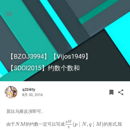
【BZOJ3994】【Vijos1949】
【SDOI2015】约数个数和
q234rty
BOOK
SHA
bookmark
share
8月 03, 2016
莫比乌斯反演即可。
由于
的约数一定可以写成
的形式,我